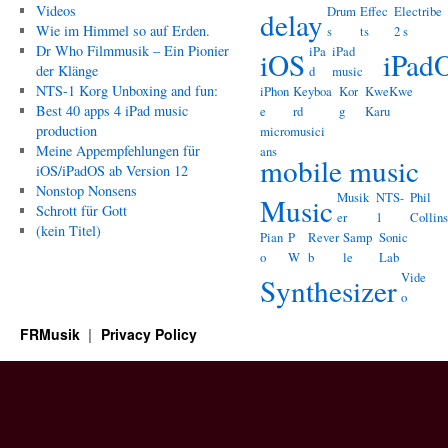
Videos
Drum
Effec
Electribe
delay
Wie im Himmel so auf Erden.
s
ts
2 s
Dr Who Filmmusik – Ein Pionier
iPa
iPad
iOS
iPad
der Klänge
d
music
NTS-1 Korg Unboxing and fun:
iPhon
Keyboa
Kor
KweKwe
Best 40 apps 4 iPad music
e
rd
g
Karu
production
micromusici
Meine Appempfehlungen für
ans
mobile music
iOS/iPadOS ab Version 12
Nonstop Nonsens
Musik
NTS-
Phil
Music
Schrott für Gott
er
1
Collins
(kein Titel)
Pian
P
Rever
Samp
Sonic
o
W
b
le
Lab
Vide
Synthesizer
o
FRMusik
Privacy Policy