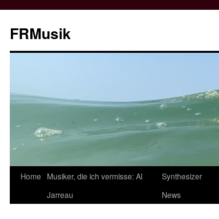
Zum
Inhalt
FRMusik
springen
Home
Musiker, die ich vermisse: Al
Synthesizer
Jarreau
News