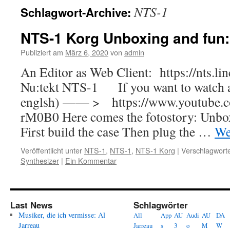
NTS-1
Schlagwort-Archive:
NTS-1 Korg Unboxing and fun:
Publiziert am
März 6, 2020
von
admin
An Editor as Web Client: https://nts.li
Nu:tekt NTS-1 If you want to watch a 
englsh) —— > https://www.youtube.
rM0B0 Here comes the fotostory: Unbo
First build the case Then plug the …
We
Veröffentlicht unter
NTS-1
,
NTS-1
,
NTS-1 Korg
|
Verschlagworte
Synthesizer
|
Ein Kommentar
Last News
Schlagwörter
Musiker, die ich vermisse: Al
All
App
AU
Audi
AU
DA
Jarreau
Jarreau
s
3
o
M
W